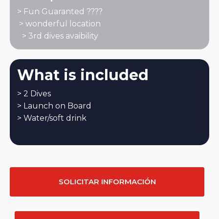
> Fun Guaranted ????
> wonderful location
> 3rd dives avaibility
What is included
> 2 Dives
> Launch on Board
> Water/soft drink
SOLICITAR INFORMACIÓN