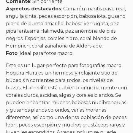
Corriente
: Sin corriente
Aspectos destacados
: Camarón mantis pavo real,
anguila cinta, peces escorpión, babosa iota, gusano
plano de punto amarillo, babosa verrugosa, pez
pipa fantasma Halimeda, pez anémona de pies
negros. Esponjas, corales hidro, coral blando de
Hemprich, coral zanahoria de Alderslade.
Foto
: Ideal para fotos macro
Este es un lugar perfecto para fotografías macro.
Hogura Hura es un hermoso y relajante sitio de
buceo sin corrientes para todos los niveles de
buzos. El arrecife está cubierto principalmente con
corales duros, ascidias, algas y corales blandos. Se
pueden encontrar muchas babosas nudibranquias
y gusanos planos coloridos, varias morenas
diferentes, así como una densa población de peces
león, peces escorpión y muchos crustáceos raros y
juveniles escondidos. A veces incluso se puede