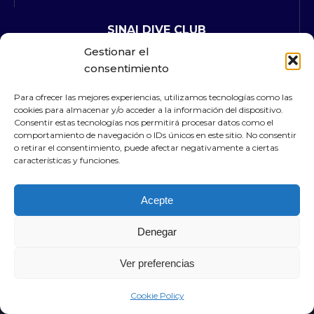
SINAI DIVE CLUB
Gestionar el
QUIÉNES SOMOS
consentimiento
CONTACTOS
PRECIOS
Para ofrecer las mejores experiencias, utilizamos tecnologías como las
SOLICITAR INFORMACIÓN
cookies para almacenar y/o acceder a la información del dispositivo.
Consentir estas tecnologías nos permitirá procesar datos como el
comportamiento de navegación o IDs únicos en este sitio. No consentir
o retirar el consentimiento, puede afectar negativamente a ciertas
SINAI SHARM EL SHEIK
características y funciones.
Acepte
Denegar
Ver preferencias
SINAI DIVE CLUB © 2024. Todos los derechos
reservados |
Privacy Policy
|
Cookie Policy
| Credits
Cookie Policy
Futuraweb srl