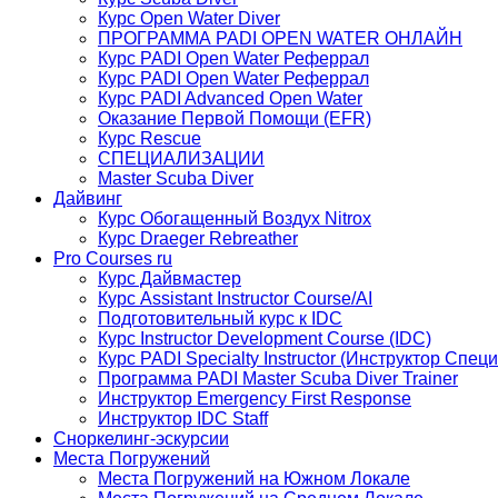
Курс Open Water Diver
ПРОГРАММА PADI OPEN WATER ОНЛАЙН
Курс PADI Open Water Реферрал
Курс PADI Open Water Реферрал
Курс PADI Advanced Open Water
Оказание Первой Помощи (EFR)
Курс Rescue
СПЕЦИАЛИЗАЦИИ
Master Scuba Diver
Дайвинг
Курс Обогащенный Воздух Nitrox
Курс Draеger Rebreather
Pro Courses ru
Курс Дайвмастер
Курс Assistant Instructor Course/AI
Подготовительный курс к IDC
Курс Instructor Development Course (IDC)
Курс PADI Specialty Instructor (Инструктор Спец
Программа PADI Master Scuba Diver Trainer
Инструктор Emergency First Response
Инструктор IDC Staff
Сноркелинг-эскурсии
Места Погружений
Места Погружений на Южном Локале