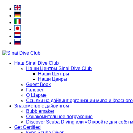
Наш Sinai Dive Club
Наши Центры Sinai Dive Club
Наши Центры
Наши Ценры
Guest Book
Галерея
О Шарме
Ссылки на дайвинг организции мира и Красног
Знакомство с дайвингом
Bubblemaker
Ознакомительное погружение
Discover Scuba Diving или «Откройте для себя 
Get Certified
Курс Scuba Diver