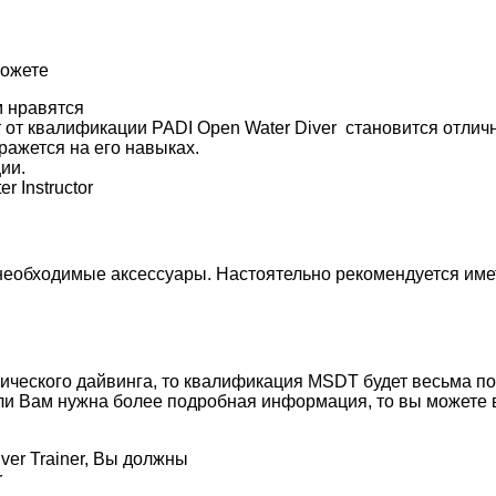
можете
м нравятся
 от квалификации PADI Open Water Diver становится отличн
ражется на его навыках.
ии.
 Instructor
 необходимые аксессуары. Настоятельно рекомендуется име
нического дайвинга, то квалификация MSDT будет весьма 
Если Вам нужна более подробная информация, то вы можете в
er Trainer, Вы должны
r