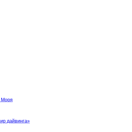
о Моря
мир дайвинга»