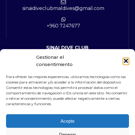
sinaidiveclubmaldives@gmail.com
+960 7247677
SINAI DIVE CLUB
Gestionar el
QUIÉNES SOMOS
consentimiento
CONTACTOS
PRECIOS
Para ofrecer las mejores experiencias, utilizamos tecnologías como las
SOLICITAR INFORMACIÓN
cookies para almacenar y/o acceder a la información del dispositivo.
Consentir estas tecnologías nos permitirá procesar datos como el
comportamiento de navegación o IDs únicos en este sitio. No consentir
o retirar el consentimiento, puede afectar negativamente a ciertas
SINAI SHARM EL SHEIK
características y funciones.
Acepte
Denegar