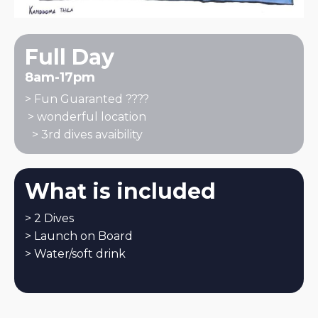
Full Day
8am-17pm
> Fun Guaranted ????
> wonderful location
> 3rd dives avaibility
What is included
> 2 Dives
> Launch on Board
> Water/soft drink